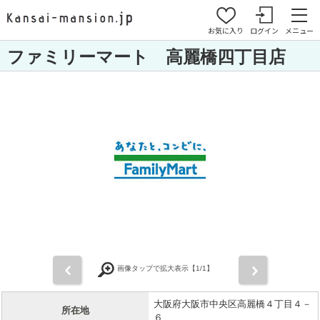
お気に入り
ログイン
メニュー
ファミリーマート 高麗橋四丁目店
前
次
画像タップで拡大表示【
1
/1】
大阪府大阪市中央区高麗橋４丁目４－
所在地
６