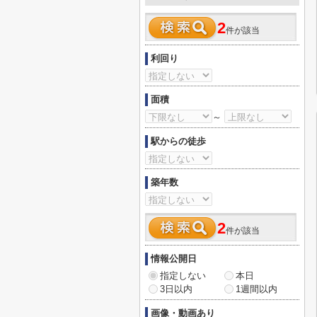
2
件が該当
利回り
面積
～
駅からの徒歩
築年数
2
件が該当
情報公開日
指定しない
本日
3日以内
1週間以内
画像・動画あり