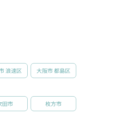
市 浪速区
大阪市 都島区
吹田市
枚方市