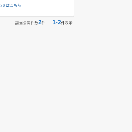
わせはこちら
2
1-2
該当公開件数
件
件表示