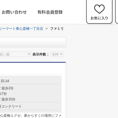
お問い合わせ
有料会員登録
リーマート東心斎橋一丁目店
>
ファミリ
表示件数：
5-14
 徒歩2分
歩7分
 徒歩15分
筋コンクリート
心斎橋エグゼ。家からすぐの場所にファ