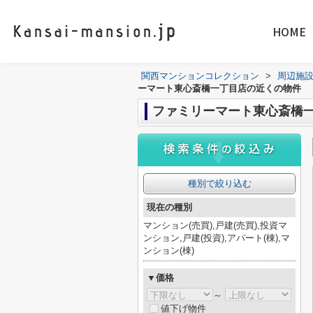
HOME
関西マンションコレクション
>
周辺施
ーマート東心斎橋一丁目店の近くの物件
ファミリーマート東心斎橋
種別で絞り込む
現在の種別
マンション(売買),戸建(売買),投資マ
ンション,戸建(投資),アパート(棟),マ
ンション(棟)
▼価格
～
値下げ物件