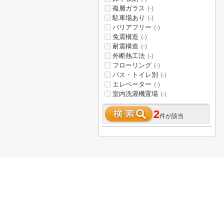
複層ガラス
(-)
駐車場あり
(-)
バリアフリー
(-)
免震構造
(-)
耐震構造
(-)
外断熱工法
(-)
フローリング
(-)
バス・トイレ別
(-)
エレベーター
(-)
室内洗濯機置場
(-)
2
件が該当