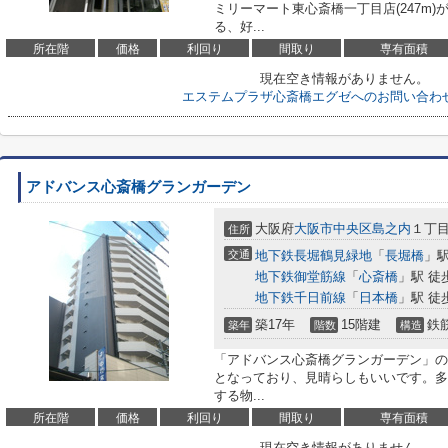
ミリーマート東心斎橋一丁目店(247m
る、好...
所在階
価格
利回り
間取り
専有面積
現在空き情報がありません。
エステムプラザ心斎橋エグゼへのお問い合わ
アドバンス心斎橋グランガーデン
大阪府
大阪市中央区
島之内
１丁目2
住所
交通
地下鉄長堀鶴見緑地
「
長堀橋
」駅
地下鉄御堂筋線
「
心斎橋
」駅 徒
地下鉄千日前線
「
日本橋
」駅 徒
築17年
15階建
鉄
築年
階数
構造
「アドバンス心斎橋グランガーデン」の
となっており、見晴らしもいいです。多
する物...
所在階
価格
利回り
間取り
専有面積
現在空き情報がありません。