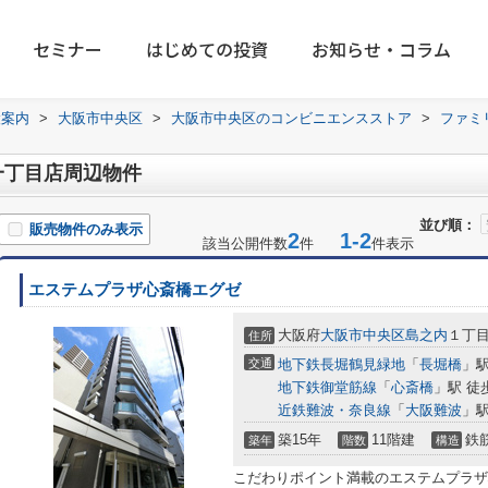
セミナー
はじめての投資
お知らせ・コラム
設案内
>
大阪市中央区
>
大阪市中央区のコンビニエンスストア
>
ファミ
一丁目店周辺物件
並び順：
販売物件のみ表示
2
1-2
該当公開件数
件
件表示
エステムプラザ心斎橋エグゼ
大阪府
大阪市中央区
島之内
１丁目1
住所
交通
地下鉄長堀鶴見緑地
「
長堀橋
」駅
地下鉄御堂筋線
「
心斎橋
」駅 徒
近鉄難波・奈良線
「
大阪難波
」駅
築15年
11階建
鉄
築年
階数
構造
こだわりポイント満載のエステムプラザ