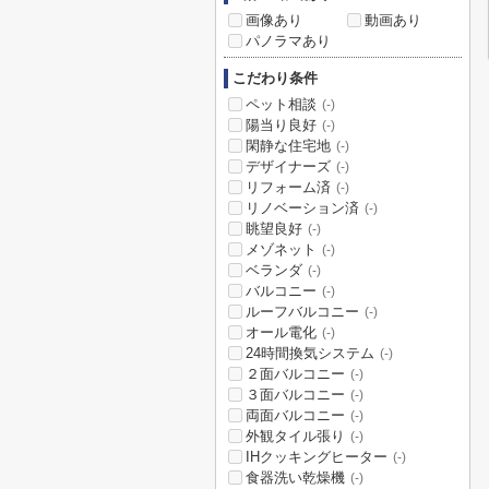
画像あり
動画あり
パノラマあり
こだわり条件
ペット相談
(-)
陽当り良好
(-)
閑静な住宅地
(-)
デザイナーズ
(-)
リフォーム済
(-)
リノベーション済
(-)
眺望良好
(-)
メゾネット
(-)
ベランダ
(-)
バルコニー
(-)
ルーフバルコニー
(-)
オール電化
(-)
24時間換気システム
(-)
２面バルコニー
(-)
３面バルコニー
(-)
両面バルコニー
(-)
外観タイル張り
(-)
IHクッキングヒーター
(-)
食器洗い乾燥機
(-)