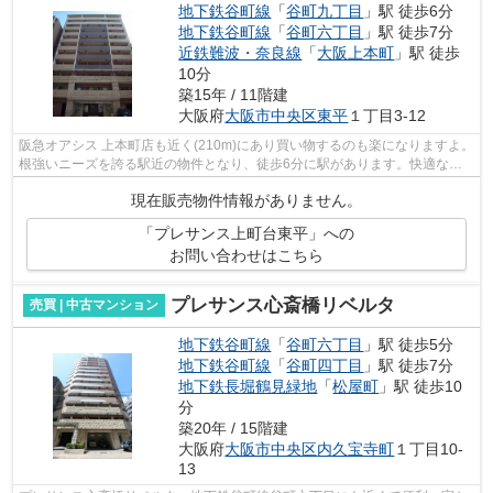
地下鉄谷町線
「
谷町九丁目
」駅 徒歩6分
地下鉄谷町線
「
谷町六丁目
」駅 徒歩7分
近鉄難波・奈良線
「
大阪上本町
」駅 徒歩
10分
築15年 / 11階建
大阪府
大阪市中央区
東平
１丁目3-12
阪急オアシス 上本町店も近く(210m)にあり買い物するのも楽になりますよ。
根強いニーズを誇る駅近の物件となり、徒歩6分に駅があります。快適な地
上11階建ての物件。共有部分も清潔感...
現在販売物件情報がありません。
「プレサンス上町台東平」への
お問い合わせはこちら
プレサンス心斎橋リベルタ
売買 | 中古マンション
地下鉄谷町線
「
谷町六丁目
」駅 徒歩5分
地下鉄谷町線
「
谷町四丁目
」駅 徒歩7分
地下鉄長堀鶴見緑地
「
松屋町
」駅 徒歩10
分
築20年 / 15階建
大阪府
大阪市中央区
内久宝寺町
１丁目10-
13