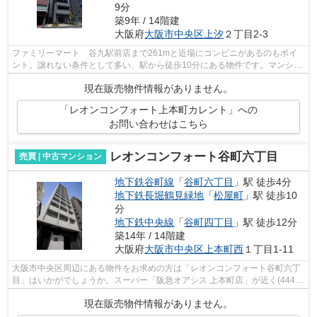
9分
築9年 / 14階建
大阪府
大阪市中央区
上汐
２丁目2-3
ファミリーマート 谷九駅前店まで261mと近場にコンビニがあるのもポイ
ント。譲れない条件として多い、駅から徒歩10分にある物件です。マンショ
ンにどんな人が住んでいるのかも中古マ...
現在販売物件情報がありません。
「レオンコンフォート上本町カレント」への
お問い合わせはこちら
レオンコンフォート谷町六丁目
売買 | 中古マンション
地下鉄谷町線
「
谷町六丁目
」駅 徒歩4分
地下鉄長堀鶴見緑地
「
松屋町
」駅 徒歩10
分
地下鉄中央線
「
谷町四丁目
」駅 徒歩12分
築14年 / 14階建
大阪府
大阪市中央区
上本町西
１丁目1-11
大阪市中央区周辺にある物件をお求めの方は「レオンコンフォート谷町六丁
目」はいかがでしょうか。スーパー「阪急オアシス 上本町店」が近く(444m)
にあるので買い物もスムーズです。築...
現在販売物件情報がありません。