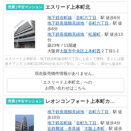
エスリード上本町北
売買 | 中古マンション
地下鉄谷町線
「
谷町六丁目
」駅 徒歩6分
地下鉄長堀鶴見緑地
「
谷町六丁目
」駅 徒
歩6分
地下鉄長堀鶴見緑地
「
松屋町
」駅 徒歩13
分
築23年 / 11階建
大阪府
大阪市中央区
上本町西
２丁目1-1
エスリード上本町北：地下鉄谷町線谷町六丁目にも近くて便利。近くには阪
急オアシス 上本町店(392m)があるので安心。ニーズの高い、駅から徒歩6分
の駅近物件です。身近に人を感じるこ...
現在販売物件情報がありません。
「エスリード上本町北」への
お問い合わせはこちら
レオンコンフォート上本町カレント
売買 | 中古マンション
地下鉄長堀鶴見緑地
「
谷町六丁目
」駅 徒
歩10分
地下鉄谷町線
「
谷町九丁目
」駅 徒歩4分
近鉄難波・奈良線
「
大阪上本町
」駅 徒歩