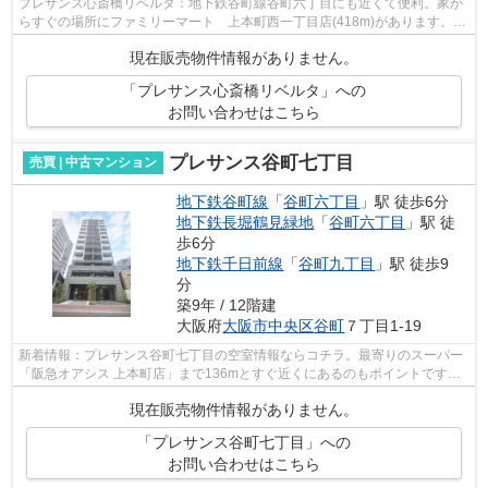
プレサンス心斎橋リベルタ：地下鉄谷町線谷町六丁目にも近くて便利。家か
らすぐの場所にファミリーマート 上本町西一丁目店(418m)があります。こ
の物件は15階建てとなっており、見晴...
現在販売物件情報がありません。
「プレサンス心斎橋リベルタ」への
お問い合わせはこちら
プレサンス谷町七丁目
売買 | 中古マンション
地下鉄谷町線
「
谷町六丁目
」駅 徒歩6分
地下鉄長堀鶴見緑地
「
谷町六丁目
」駅 徒
歩6分
地下鉄千日前線
「
谷町九丁目
」駅 徒歩9
分
築9年 / 12階建
大阪府
大阪市中央区
谷町
７丁目1-19
新着情報：プレサンス谷町七丁目の空室情報ならコチラ。最寄りのスーパー
「阪急オアシス 上本町店」まで136mとすぐ近くにあるのもポイントです。
需要の高い、駅近の物件となっており、...
現在販売物件情報がありません。
「プレサンス谷町七丁目」への
お問い合わせはこちら