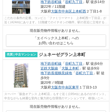
地下鉄谷町線
「
谷町九丁目
」駅 徒歩14分
築22年 / 11階建
大阪府
大阪市中央区
上本町西
２丁目1-8
こだわり条件の定番。コンビニ「ファミリーマート 上本町西一丁目店」が
近く(424m)にあります。11階建てのイチオシの物件。駅の至近に立地する、
徒歩5分の快適な環境にある物件です。...
現在販売物件情報がありません。
「エイペックス上本町」への
お問い合わせはこちら
ジュネーゼグラン上本町
売買 | 中古マンション
地下鉄谷町線
「
谷町九丁目
」駅 徒歩6分
近鉄大阪線
「
大阪上本町
」駅 徒歩9分
地下鉄長堀鶴見緑地
「
谷町六丁目
」駅 徒
歩9分
築20年 / 9階建
大阪府
大阪市中央区
東平
１丁目3-13
スーパー「阪急オアシス 上本町店」もすぐ近く(195m)にあるのがポイント。
中古ながらも綺麗な室内と魅力的な住環境のマンションです。根強いニーズ
を誇る駅近の物件となり、徒歩6分に...
現在販売物件情報がありません。