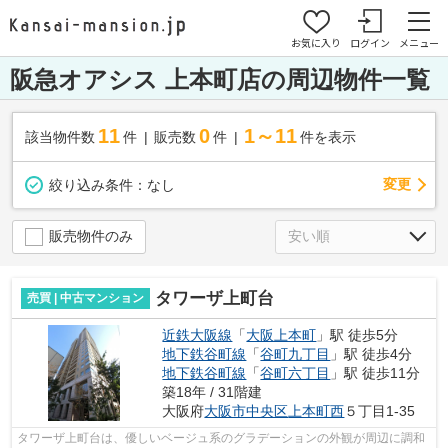
お気に入り
ログイン
メニュー
阪急オアシス 上本町店の周辺物件一覧
11
0
1～11
該当物件数
件
販売数
件
件を表示
変更
絞り込み条件：
なし
販売物件のみ
タワーザ上町台
売買 | 中古マンション
近鉄大阪線
「
大阪上本町
」駅 徒歩5分
地下鉄谷町線
「
谷町九丁目
」駅 徒歩4分
地下鉄谷町線
「
谷町六丁目
」駅 徒歩11分
築18年 / 31階建
大阪府
大阪市中央区
上本町西
５丁目1-35
タワーザ上町台は、優しいベージュ系のグラデーションの外観が周辺に調和