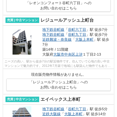
「レオンコンフォート谷町六丁目」への
お問い合わせはこちら
レジュールアッシュ上町台
売買 | 中古マンション
地下鉄谷町線
「
谷町六丁目
」駅 徒歩7分
地下鉄谷町線
「
谷町九丁目
」駅 徒歩7分
近鉄難波・奈良線
「
大阪上本町
」駅 徒歩
7分
築14年 / 11階建
大阪府
大阪市中央区
上汐
１丁目2-13
ニーズの高い、駅から徒歩7分の駅近物件です。住んでいて心地の良い中古
マンションで魅力的です。2012年7月築で地域にも馴染んだ物件でもあり、
住環境も良好。この物件は11階建てとな...
現在販売物件情報がありません。
「レジュールアッシュ上町台」への
お問い合わせはこちら
エイペックス上本町
売買 | 中古マンション
地下鉄谷町線
「
谷町六丁目
」駅 徒歩5分
近鉄大阪線
「
大阪上本町
」駅 徒歩14分