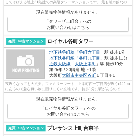
してそびえる地上31階建ての高級タワーマンションです。 最も魅力的なの
は、地下鉄をはじめ、近鉄や空港バス、...
現在販売物件情報がありません。
「タワーザ上町台」への
お問い合わせはこちら
ロイヤル谷町タワー
売買 | 中古マンション
地下鉄谷町線
「
谷町六丁目
」駅 徒歩1分
地下鉄谷町線
「
谷町九丁目
」駅 徒歩11分
近鉄大阪線
「
大阪上本町
」駅 徒歩10分
築25年 / 20階建 地下1階
大阪府
大阪市中央区
谷町
５丁目4-1
夜遅くなっても大丈夫。ファミリーマート 上本町西一丁目店が近く(442m)
にあるので急な買い物に困りにくい立地です。徒歩1分に駅があるので、歩
きでも楽々とアクセス可能です。いつま...
現在販売物件情報がありません。
「ロイヤル谷町タワー」への
お問い合わせはこちら
プレサンス上町台東平
売買 | 中古マンション