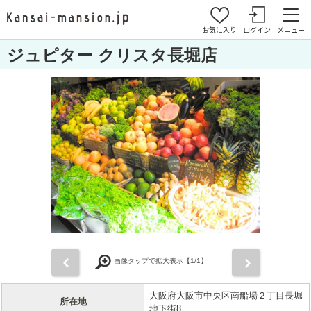
お気に入り
ログイン
メニュー
ジュピター クリスタ長堀店
前
次
画像タップで拡大表示【
1
/1】
大阪府大阪市中央区南船場２丁目長堀
所在地
地下街8