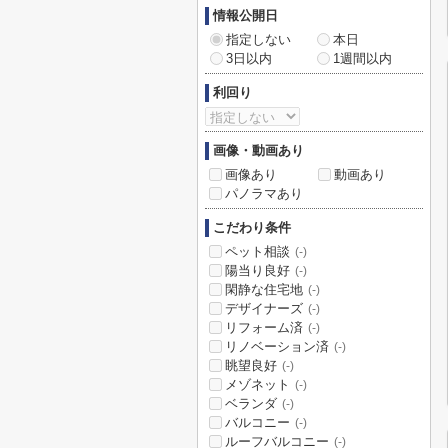
情報公開日
指定しない
本日
3日以内
1週間以内
利回り
画像・動画あり
画像あり
動画あり
パノラマあり
こだわり条件
ペット相談
(-)
陽当り良好
(-)
閑静な住宅地
(-)
デザイナーズ
(-)
リフォーム済
(-)
リノベーション済
(-)
眺望良好
(-)
メゾネット
(-)
ベランダ
(-)
バルコニー
(-)
ルーフバルコニー
(-)