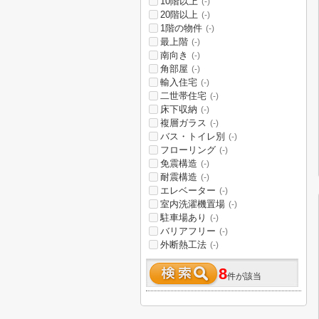
10階以上
(-)
20階以上
(-)
1階の物件
(-)
最上階
(-)
南向き
(-)
角部屋
(-)
輸入住宅
(-)
二世帯住宅
(-)
床下収納
(-)
複層ガラス
(-)
バス・トイレ別
(-)
フローリング
(-)
免震構造
(-)
耐震構造
(-)
エレベーター
(-)
室内洗濯機置場
(-)
駐車場あり
(-)
バリアフリー
(-)
外断熱工法
(-)
8
件が該当