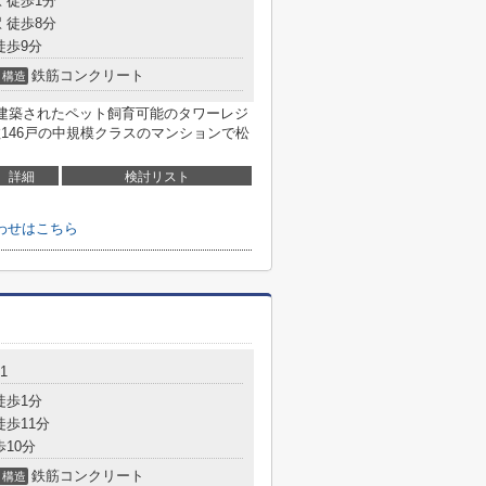
 徒歩1分
 徒歩8分
徒歩9分
鉄筋コンクリート
構造
月に建築されたペット飼育可能のタワーレジ
146戸の中規模クラスのマンションで松
詳細
検討リスト
わせはこちら
1
徒歩1分
徒歩11分
歩10分
鉄筋コンクリート
構造