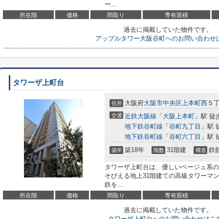
ー...
所在階
価格
間取り
専有面積
過去に掲載していた物件です。
アップルタワー大阪谷町へのお問い合わせ
タワーザ上町台
大阪府
大阪市中央区
上本町西
５丁
住所
交通
近鉄大阪線
「
大阪上本町
」駅 徒
地下鉄谷町線
「
谷町九丁目
」駅 
地下鉄谷町線
「
谷町六丁目
」駅 
築18年
31階建
鉄
築年
階数
構造
タワーザ上町台は、優しいベージュ系の
そびえる地上31階建ての高級タワーマ
鉄を...
所在階
価格
間取り
専有面積
過去に掲載していた物件です。
タワーザ上町台へのお問い合わせはこ