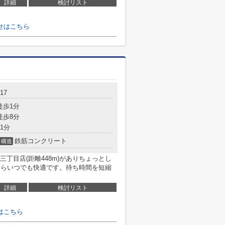
詳細
検討リスト
せはこちら
17
徒歩1分
徒歩8分
1分
鉄筋コンクリート
構造
丁目店(距離448m)がありちょっとし
ならいつでも快適です。待ち時間を短縮
詳細
検討リスト
はこちら