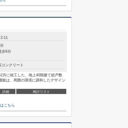
-11
6分
徒歩6分
筋コンクリート
の2月に竣工した、地上40階建て総戸数
の概観は、周囲の環境に調和したデザイン
詳細
検討リスト
はこちら