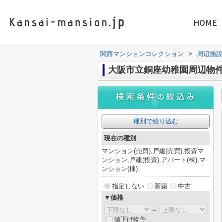
HOME
関西マンションコレクション
>
周辺施
大阪市立銅座幼稚園周辺物
種別で絞り込む
現在の種別
マンション(売買),戸建(売買),投資マ
ンション,戸建(投資),アパート(棟),マ
ンション(棟)
指定しない
新築
中古
▼価格
～
値下げ物件