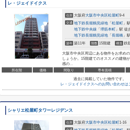
レ・ジェイドイクス
大阪府
大阪市中央区
松屋町
9-4
住所
交通
地下鉄長堀鶴見緑地
「
松屋町
」駅
地下鉄中央線
「
堺筋本町
」駅 徒
地下鉄長堀鶴見緑地
「
長堀橋
」駅
築11年
15階建
鉄
築年
階数
構造
大阪市中央区周辺にある物件をお求めの
しょうか。15階建てのオススメの建物
感の...
所在階
価格
間取り
専有面積
過去に掲載していた物件です。
レ・ジェイドイクスへのお問い合わせは
シャリエ松屋町タワーレジデンス
大阪府
大阪市中央区
松屋町
1-16
住所
交通