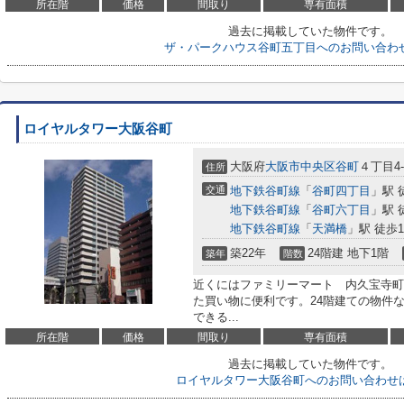
所在階
価格
間取り
専有面積
過去に掲載していた物件です。
ザ・パークハウス谷町五丁目へのお問い合わ
ロイヤルタワー大阪谷町
大阪府
大阪市中央区
谷町
４丁目4-
住所
交通
地下鉄谷町線
「
谷町四丁目
」駅 
地下鉄谷町線
「
谷町六丁目
」駅 
地下鉄谷町線
「
天満橋
」駅 徒歩1
築22年
24階建 地下1階
築年
階数
近くにはファミリーマート 内久宝寺町三
た買い物に便利です。24階建ての物件
できる...
所在階
価格
間取り
専有面積
過去に掲載していた物件です。
ロイヤルタワー大阪谷町へのお問い合わせ