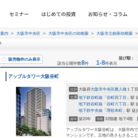
セミナー
はじめての投資
お知らせ・コラム
設案内
>
大阪市中央区
>
大阪市中央区の幼稚園
>
大阪市立銅座幼稚園
>
件
並び順：
販売物件のみ表示
8
1-8
該当公開件数
件
件表示
アップルタワー大阪谷町
大阪府
大阪市中央区
農人橋
１丁目1
住所
交通
地下鉄谷町線
「
谷町四丁目
」駅 
地下鉄谷町線
「
谷町六丁目
」駅 
地下鉄中央線
「
堺筋本町
」駅 徒
築20年
32階建 地下4階
築年
階数
アップルタワー大阪谷町は、大阪市内で
マンションです。立地の良さもさること