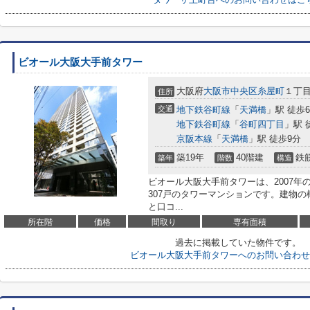
ビオール大阪大手前タワー
大阪府
大阪市中央区
糸屋町
１丁目2
住所
交通
地下鉄谷町線
「
天満橋
」駅 徒歩
地下鉄谷町線
「
谷町四丁目
」駅 
京阪本線
「
天満橋
」駅 徒歩9分
築19年
40階建
鉄
築年
階数
構造
ビオール大阪大手前タワーは、2007年
307戸のタワーマンションです。建物
と口コ...
所在階
価格
間取り
専有面積
過去に掲載していた物件です。
ビオール大阪大手前タワーへのお問い合わせ