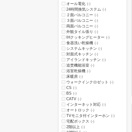
オール電化
(-)
24時間換気システム
(-)
２面バルコニー
(-)
３面バルコニー
(-)
両面バルコニー
(-)
外観タイル張り
(-)
IHクッキングヒーター
(-)
食器洗い乾燥機
(-)
システムキッチン
(-)
対面式キッチン
(-)
アイランドキッチン
(-)
追焚機能浴室
(-)
浴室乾燥機
(-)
床暖房
(-)
ウォークインクロゼット
(-)
CS
(-)
BS
(-)
CATV
(-)
インターネット対応
(-)
オートロック
(-)
TVモニタ付インターホン
(-)
宅配ボックス
(-)
2階以上
(-)