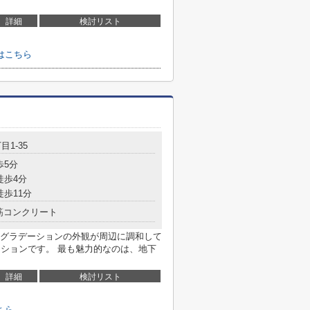
詳細
検討リスト
はこちら
目1-35
歩5分
徒歩4分
徒歩11分
筋コンクリート
グラデーションの外観が周辺に調和して
ンションです。 最も魅力的なのは、地下
詳細
検討リスト
ちら