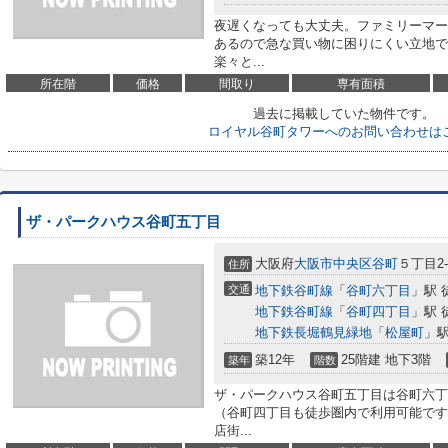
夜遅くなっても大丈夫。ファミリーマート
あるので急な買い物に困りにくい立地で
楽々と...
所在階
価格
間取り
専有面積
過去に掲載していた物件です。
ロイヤル谷町タワーへのお問い合わせは
ザ・パークハウス谷町五丁目
大阪府
大阪市中央区
谷町
５丁目2-
住所
交通
地下鉄谷町線
「
谷町六丁目
」駅 
地下鉄谷町線
「
谷町四丁目
」駅 
地下鉄長堀鶴見緑地
「
松屋町
」駅
築12年
25階建 地下3階
築年
階数
ザ・パークハウス谷町五丁目は谷町六丁
（谷町四丁目も徒歩圏内で利用可能です
店街...