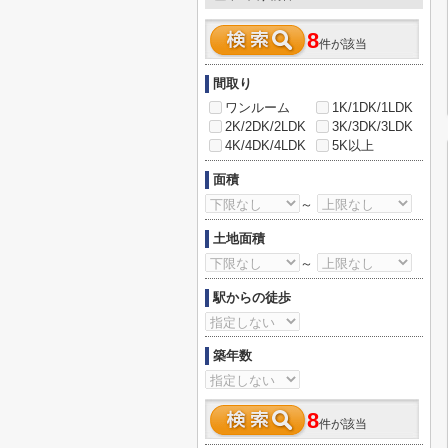
8
件が該当
間取り
ワンルーム
1K/1DK/1LDK
2K/2DK/2LDK
3K/3DK/3LDK
4K/4DK/4LDK
5K以上
面積
～
土地面積
～
駅からの徒歩
築年数
8
件が該当