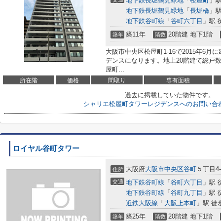
地下鉄長堀鶴見緑地
「
松屋町
」駅
地下鉄長堀鶴見緑地
「
長堀橋
」駅
地下鉄谷町線
「
谷町六丁目
」駅 
築11年
20階建 地下1階
築年
階数
大阪市中央区松屋町1-16で2015年6
デンスになります。地上20階建て総戸数
屋町...
所在階
価格
間取り
専有面積
過去に掲載していた物件です。
シャリエ松屋町タワーレジデンスへのお問い合
ロイヤル谷町タワー
大阪府
大阪市中央区
谷町
５丁目4-
住所
交通
地下鉄谷町線
「
谷町六丁目
」駅 
地下鉄谷町線
「
谷町九丁目
」駅 
近鉄大阪線
「
大阪上本町
」駅 徒
築25年
20階建 地下1階
築年
階数