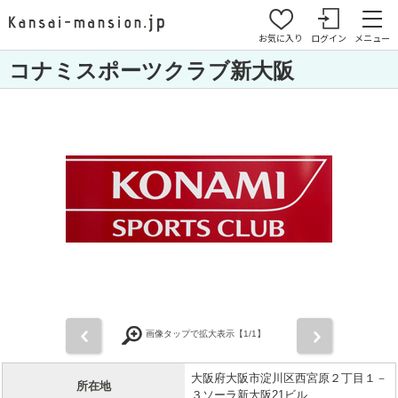
お気に入り
ログイン
メニュー
コナミスポーツクラブ新大阪
前
次
画像タップで拡大表示【
1
/1】
大阪府大阪市淀川区西宮原２丁目１－
所在地
３ソーラ新大阪21ビル