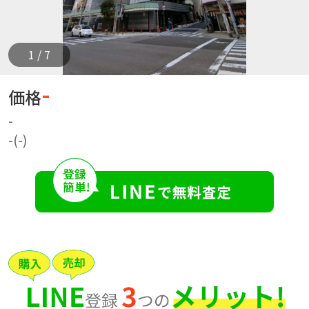
1 / 7
-
価格
-
-(-)