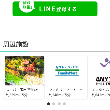
周辺施設
スーパー玉出 空堀店
ファミリーマート 上本町西一丁目店
約339m／5分
約348m／5分
約642m／