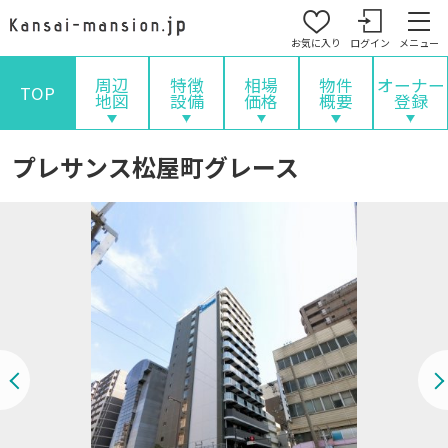
お気に入り
ログイン
メニュー
周辺
特徴
相場
物件
オーナー
TOP
地図
設備
価格
概要
登録
プレサンス松屋町グレース