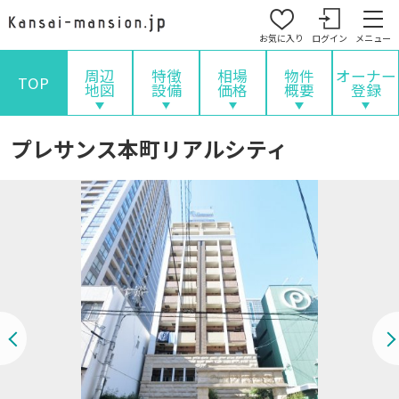
お気に入り
ログイン
メニュー
周辺
特徴
相場
物件
オーナー
TOP
地図
設備
価格
概要
登録
プレサンス本町リアルシティ