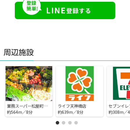
周辺施設
業務スーパー松屋町筋本町橋店
ライフ天神橋店
約564m／8分
約639m／8分
約308m／