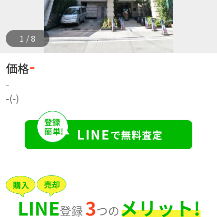
1 / 8
-
価格
-
-(-)