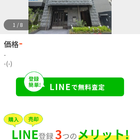
1 / 8
-
価格
-
-(-)