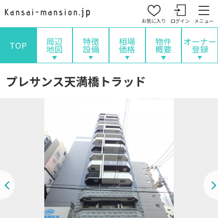
お気に入り
ログイン
メニュー
周辺
特徴
相場
物件
オーナー
TOP
地図
設備
価格
概要
登録
プレサンス天満橋トラッド