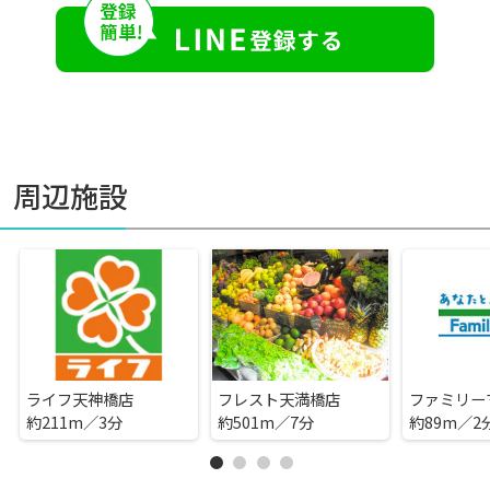
周辺施設
ライフ天神橋店
フレスト天満橋店
約211m／3分
約501m／7分
約89m／2