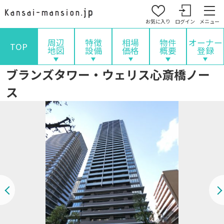
お気に入り
ログイン
メニュー
周辺
特徴
相場
物件
オーナー
TOP
地図
設備
価格
概要
登録
ブランズタワー・ウェリス心斎橋ノー
ス