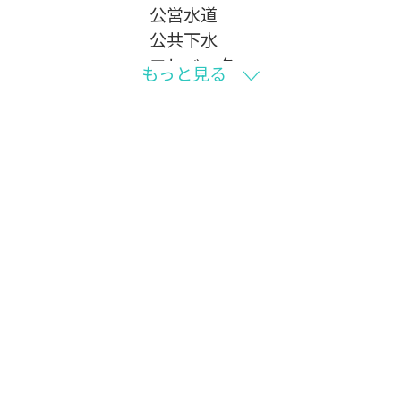
公営水道
公共下水
エレベーター
もっと見る
電気有
ガスコンロ
コンロ２口以上
コンロ３口
バス・トイレ別