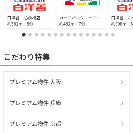
白洋舎 心斎橋店
カーニバルクリーニング 南久宝寺店
白洋舎 ホ
約582m／8分
約482m／7分
約398m／
こだわり特集
プレミアム物件 大阪
プレミアム物件 兵庫
プレミアム物件 京都