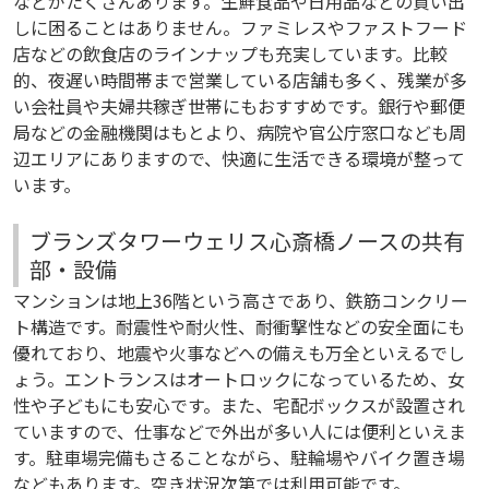
などがたくさんあります。生鮮食品や日用品などの買い出
しに困ることはありません。ファミレスやファストフード
店などの飲食店のラインナップも充実しています。比較
的、夜遅い時間帯まで営業している店舗も多く、残業が多
い会社員や夫婦共稼ぎ世帯にもおすすめです。銀行や郵便
局などの金融機関はもとより、病院や官公庁窓口なども周
辺エリアにありますので、快適に生活できる環境が整って
います。
ブランズタワーウェリス心斎橋ノースの共有
部・設備
マンションは地上36階という高さであり、鉄筋コンクリー
ト構造です。耐震性や耐火性、耐衝撃性などの安全面にも
優れており、地震や火事などへの備えも万全といえるでし
ょう。エントランスはオートロックになっているため、女
性や子どもにも安心です。また、宅配ボックスが設置され
ていますので、仕事などで外出が多い人には便利といえま
す。駐車場完備もさることながら、駐輪場やバイク置き場
などもあります。空き状況次第では利用可能です。