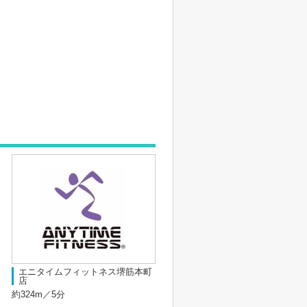
エニタイムフィットネス堺筋本町
店
約324m／5分