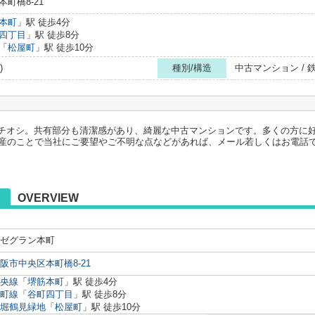
町橋8-21
本町
」駅 徒歩4分
四丁目
」駅 徒歩8分
「
松屋町
」駅 徒歩10分
)
種別/構造
中古マンション /
チオシ。共有部分も清潔感があり、綺麗な中古マンションです。多くの方に好
動産のことで当社にご要望やご不明な点などがあれば、メール若しくはお電話
OVERVIEW
ゼグラン本町
阪市中央区本町橋8-21
央線
「
堺筋本町
」駅 徒歩4分
町線
「
谷町四丁目
」駅 徒歩8分
堀鶴見緑地
「
松屋町
」駅 徒歩10分