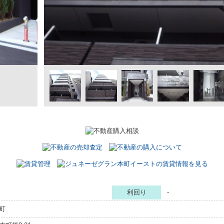
利回り
-
町