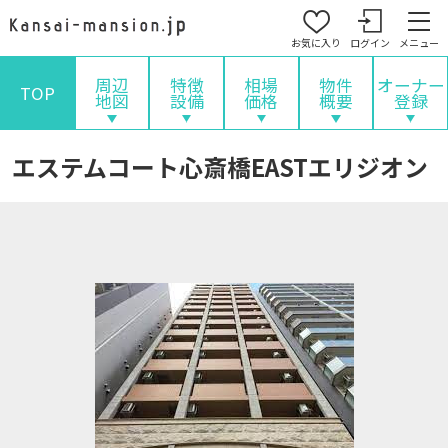
お気に入り
ログイン
メニュー
周辺
特徴
相場
物件
オーナー
TOP
地図
設備
価格
概要
登録
エステムコート心斎橋EASTエリジオン