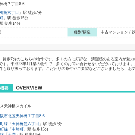
橋７丁目8-6
橋筋六丁目
」駅 徒歩7分
町
」駅 徒歩15分
駅 徒歩14分
)
種別/構造
中古マンション /
、徒歩7分のこちらの物件です。多くの方に好評な、清潔感のある室内が魅力
です。平成28年1月築の物件で、多くのお問い合わせをいただいております
件も取り扱っております。こだわりの条件やご要望などございましたら、お
OVERVIEW
概要
ス天神橋スカイル
阪市北区天神橋７丁目8-6
町線
「
天神橋筋六丁目
」駅 徒歩7分
町線
「
中崎町
」駅 徒歩15分
線
「
天満
」駅 徒歩14分