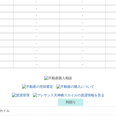
-
-
-
-
-
-
-
-
-
-
-
-
-
-
-
-
-
-
-
-
利回り
-
カイル