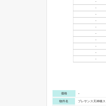
-
-
-
-
-
-
-
-
-
-
価格
-
物件名
プレサンス天神橋ス