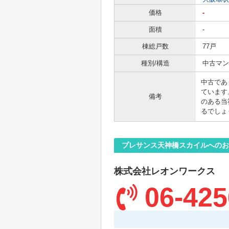
価格
-
面積
-
棟総戸数
77戸
種別/構造
中古マン
中古であ
ています
備考
のある当
るでしょ
プレサンス天神橋スカイルへのお
株式会社レオンワークス
06-425