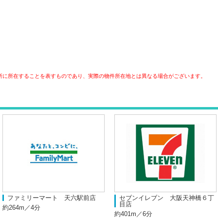
所に所在することを表すものであり、実際の物件所在地とは異なる場合がございます。
ファミリーマート 天六駅前店
セブンイレブン 大阪天神橋６丁
目店
約264m／4分
約401m／6分