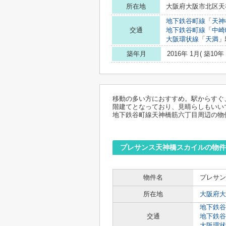
所在地
大阪府大阪市北区天神
地下鉄谷町線
「
天神
交通
地下鉄谷町線
「
中崎
大阪環状線
「
天満
」
築年月
2016年 1月( 築10年 
移動の多い方におすすめ。駅からすぐ
階建てとなっており、見晴らしもいい
地下鉄谷町線天神橋筋六丁目周辺の物
プレサンス天神橋スカイルの物件
物件名
プレサン
所在地
大阪府大
地下鉄谷
交通
地下鉄谷
大阪環状