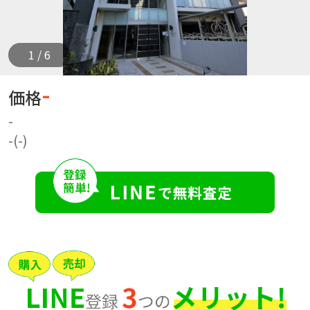
1 / 6
-
価格
-
-(-)