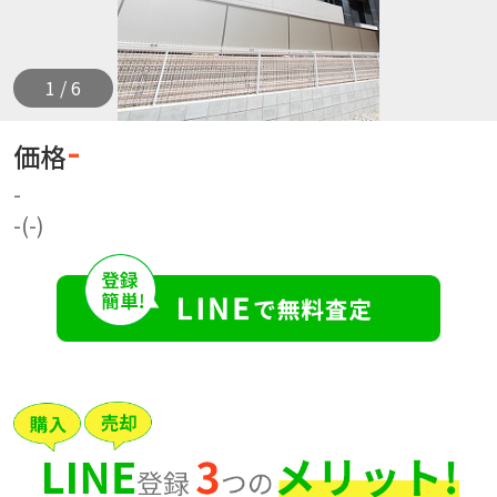
1 / 6
-
価格
-
-(-)