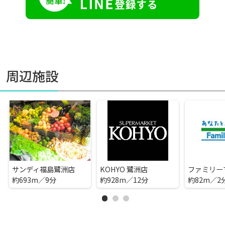
周辺施設
サンディ福島鷺洲店
KOHYO 鷺洲店
約693m／9分
約928m／12分
約82m／2