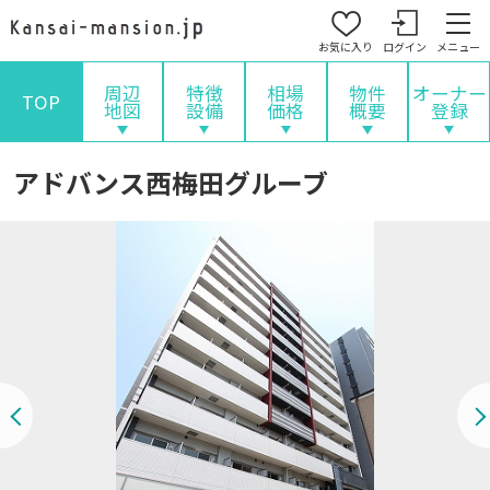
お気に入り
ログイン
メニュー
周辺
特徴
相場
物件
オーナー
TOP
地図
設備
価格
概要
登録
アドバンス西梅田グルーブ