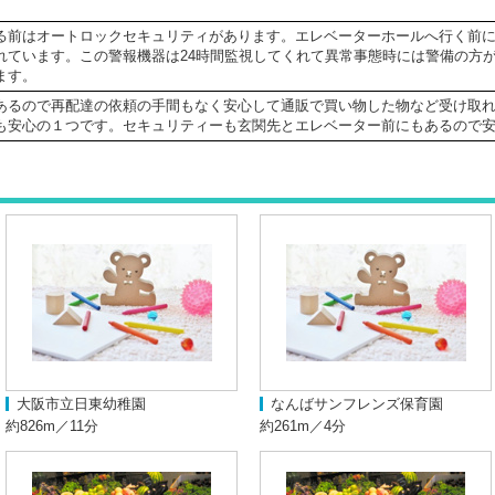
る前はオートロックセキュリティがあります。エレベーターホールへ行く前
れています。この警報機器は24時間監視してくれて異常事態時には警備の方
ます。
あるので再配達の依頼の手間もなく安心して通販で買い物した物など受け取
も安心の１つです。セキュリティーも玄関先とエレベーター前にもあるので
大阪市立日東幼稚園
なんばサンフレンズ保育園
約826m／11分
約261m／4分