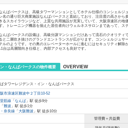
なんばパークスは、高級タワーマンションとしてホテル仕様のコンシェルジ
ン名の通り巨大商業施設なんばパークスと直結しており、注目度の高さから
きるスカイラウンジなど、上質な共用施設が充実していて、大阪浪速区の地
す。トレーニング機器を揃えた居住者向けウェルネスサロンまであって、ス
なんばパークスの設備は、高級分譲マンションだけあって流石のクオリティ
ると二層吹き抜けのグランドエントランスが広がります。コンシェルジュサ
テルのようです。その奥のエレベーターホールに進むにはセキュリティ解除
ち1台は高層階向き仕様と、内部アクセスも良好です。
OVERVIEW
ン・なんばパークスの物件概要
ばタワーレジデンス・イン・なんばパークス
阪市浪速区難波中２丁目10-52
堂筋線
「
なんば
」駅 徒歩9分
「
難波
」駅 徒歩1分
・奈良線
「
大阪難波
」駅 徒歩10分
管理費＋共益費
築年月(築年数)