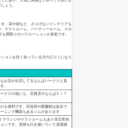
近くにあり、天気に関係なくゆっくり歩けま
でしょう。
ます。花や緑など、さりげないインテリアも
や、ゲストルーム、パーティールーム、スカ
DKでも間取りのバリエーションが多彩です。
ンションを良く知っている方の口コミになり
々なお店が出店してるなんばパークスと直
です。
パークスの他にも、百貨店やなんばＣＩＴ
す。
くのも便利です。区役所や図書館は徒歩で
レーニング機器もあるジムがあります
イラウンジやゲストルームもあり非日常的
ションです。清掃も行き届いていて清潔感