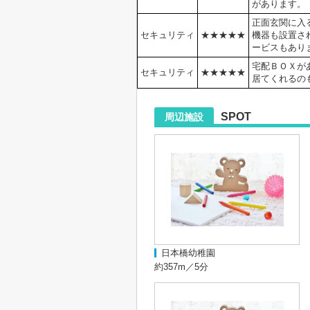
があります。
正面玄関に入
セキュリティ
★★★
★
★
機器も設置さ
ービスもあり
宅配ＢＯＸが
セキュリティ
★★★★★
居てくれるの
SPOT
周辺施設
日本橋幼稚園
約357m／5分