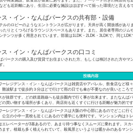
店や商業施設、飲食店が豊富にあります。また、アーケード付きの商店街も
なども近距離にあり、生活に必要な施設はほぼすべて揃った環境だと言える
ンス・イン・なんばパークスの共有部・設備
テルのロビーのようなエントランスが広がります。天井が高く開放感があり
ったりとくつろげるラウンジスペースもあります。また、居住者専用のジム
テンツが多く用意されています。部屋は1LDK・2LDK・3LDKで、同じL
ンス・イン・なんばパークスの口コミ
ばパークスの購入及び賃貸でお住まいされた方、もしくは検討された方やマ
す。
投稿内容
ワーレジデンス・イン・なんばパークスは雑貨店やアパレル、飲食店など様
。難波駅まで徒歩約３分ほどで行けて雨の日でも傘が不要なのが良いところ
スが抜群です。どの鉄道路線へも徒歩圏内で行く事が出来ます。またなんば
どの買い物する場所が多くあり、商店街も近くすぐに行ける距離が魅力的で
ワーレジデンス・イン・なんばパークスは大阪の中心部にあるのでどこに行
、公立の小中一貫校も近くにあるので通学にも便利です。マンション内はト
はエレベーターが3基あるので、あまり待つ事なくスムーズに乗れます。スカ
めます。植栽も多く植えられていて、殺風景というよりは暖かみのあるマン