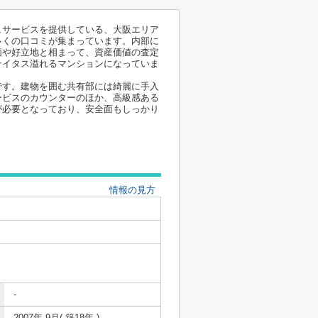
ュサービスを提供している、大阪エリア
多くの口コミが集まっています。内部に
価や好立地と相まって、資産価値の査定
テイタス溢れるマンションになっていま
です。建物を囲む共有部には綺麗に手入
ービスのカウンターのほか、高級感ある
が必要となっており、安全面もしっかり
情報の見方
-
2007年 9月( 築18年 )