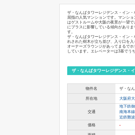
ザ・なんばタワーレジデンス・イン・
屈指の人気マンションです。マンショ
はゲストルームや大阪の夜景が一望で
にプラスに影響している傾向がありま
す。
ザ・なんばタワーレジデンス・イン・
れされた樹木が立ち並び、入り口を入
オーナーズラウンジがあってまるでホ
しています。エレベーターは3基でう
ザ・なんばタワーレジデンス・イ
物件名
ザ・なん
所在地
大阪府大
地下鉄御
交通
南海本線
近鉄難波
価格
-
面積
-