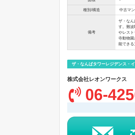
種別/構造
中古マン
ザ・なん
す。難波
備考
やレスト
寺動物園
能できる
ザ・なんばタワーレジデンス・イ
株式会社レオンワークス
06-425