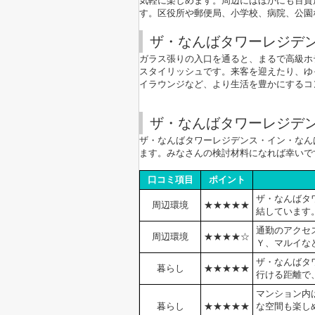
気軽に楽しめます。周辺にはほかにも百貨
す。区役所や郵便局、小学校、病院、公園
ザ・なんばタワーレジデ
ガラス張りの入口を通ると、まるで高級ホ
スタイリッシュです。来客を迎えたり、ゆ
イラウンジなど、より生活を豊かにするコン
ザ・なんばタワーレジデ
ザ・なんばタワーレジデンス・イン・なん
ます。みなさんの検討材料になれば幸いで
口コミ項目
ポイント
ザ・なんばタ
周辺環境
★★★★★
結しています
通勤のアクセ
周辺環境
★★★
★
☆
Ｙ、マルイな
ザ・なんばタ
暮らし
★★★★★
行ける距離で
マンション内
暮らし
★★★★★
な空間も楽し