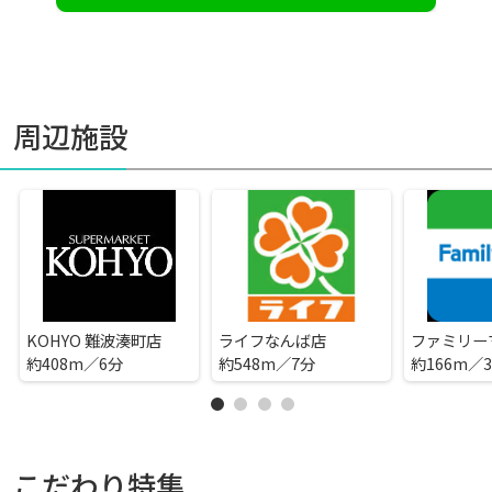
周辺施設
KOHYO 難波湊町店
ライフなんば店
約408m／6分
約548m／7分
約166m／
こだわり特集