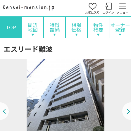
お気に入り
ログイン
メニュー
周辺
特徴
相場
物件
オーナー
TOP
地図
設備
価格
概要
登録
エスリード難波