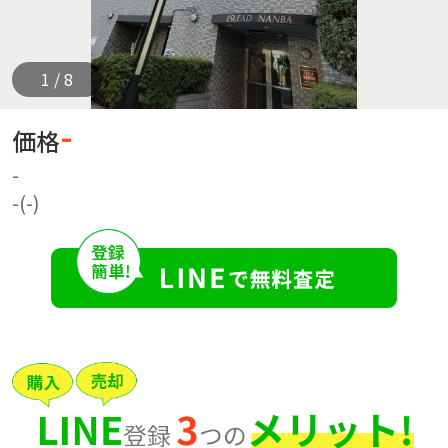
1 / 8
-
価格
-
-(-)