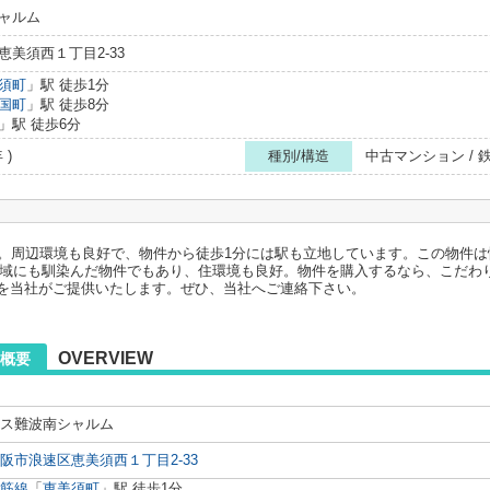
ャルム
美須西１丁目2-33
須町
」駅 徒歩1分
国町
」駅 徒歩8分
」駅 徒歩6分
 )
種別/構造
中古マンション /
す。周辺環境も良好で、物件から徒歩1分には駅も立地しています。この物件
で地域にも馴染んだ物件でもあり、住環境も良好。物件を購入するなら、こだ
を当社がご提供いたします。ぜひ、当社へご連絡下さい。
OVERVIEW
概要
ス難波南シャルム
阪市浪速区恵美須西１丁目2-33
筋線
「
恵美須町
」駅 徒歩1分