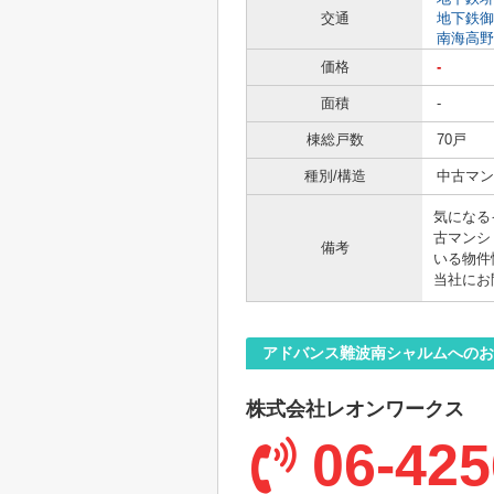
交通
地下鉄御
南海高野
価格
-
面積
-
棟総戸数
70戸
種別/構造
中古マン
気になる
古マンシ
備考
いる物件
当社にお
アドバンス難波南シャルムへのお
株式会社レオンワークス
06-425