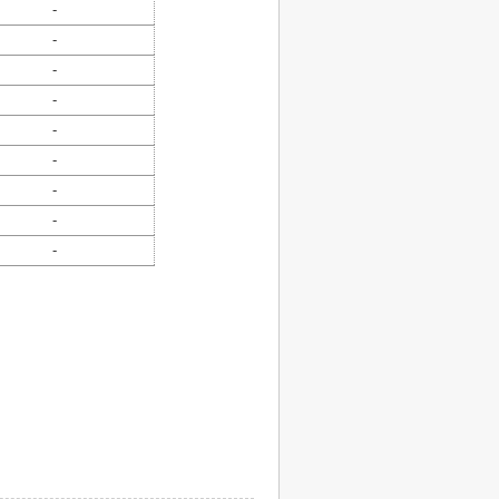
-
-
-
-
-
-
-
-
-