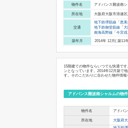
物件名
アドバンス難波南シ
所在地
大阪府大阪市浪速区恵
地下鉄堺筋線
「
恵美
交通
地下鉄御堂筋線
「
大
南海高野線
「
今宮戎
築年月
2014年 12月( 築11年
15階建ての物件ならいつでも快適で
ンとなっています。2014年12月築
す。そのこだわりに合わせた物件情報
アドバンス難波南シャルムの物件
物件名
アドバン
所在地
大阪府大
地下鉄堺