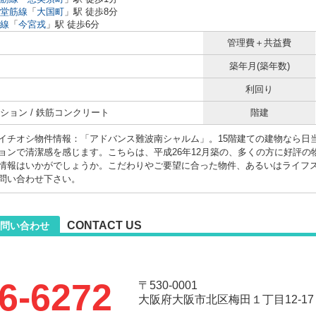
堂筋線
「
大国町
」駅 徒歩8分
線
「
今宮戎
」駅 徒歩6分
管理費＋共益費
築年月(築年数)
利回り
ション / 鉄筋コンクリート
階建
イチオシ物件情報：「アドバンス難波南シャルム」。15階建ての建物なら日
ョンで清潔感を感じます。こちらは、平成26年12月築の、多くの方に好評
情報はいかがでしょうか。こだわりやご要望に合った物件、あるいはライフ
問い合わせ下さい。
CONTACT US
問い合わせ
6-6272
〒530-0001
大阪府大阪市北区梅田１丁目12-17