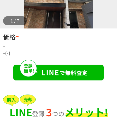
1 / 7
-
価格
-
-(-)