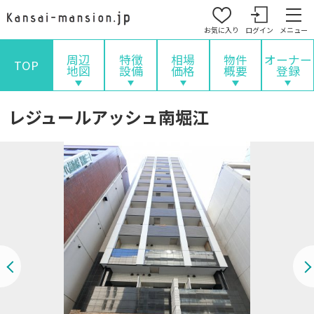
お気に入り
ログイン
メニュー
周辺
特徴
相場
物件
オーナー
TOP
地図
設備
価格
概要
登録
レジュールアッシュ南堀江