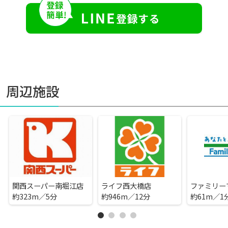
周辺施設
関西スーパー南堀江店
ライフ西大橋店
約323m／5分
約946m／12分
約61m／1