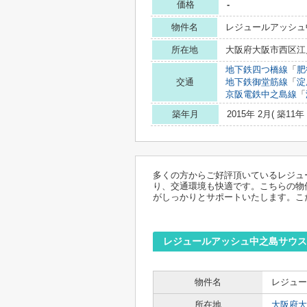
価格
-
物件名
レジュールアッシュ
所在地
大阪府大阪市西区江戸
地下鉄四つ橋線
「
肥
交通
地下鉄御堂筋線
「
淀
京阪電鉄中之島線
「
築年月
2015年 2月( 築11年 
多くの方からご好評頂いているレジュ
り、交通環境も快適です。こちらの物
がしっかりとサポートいたします。こ
レジュールアッシュ中之島サウス
物件名
レジュー
所在地
大阪府大