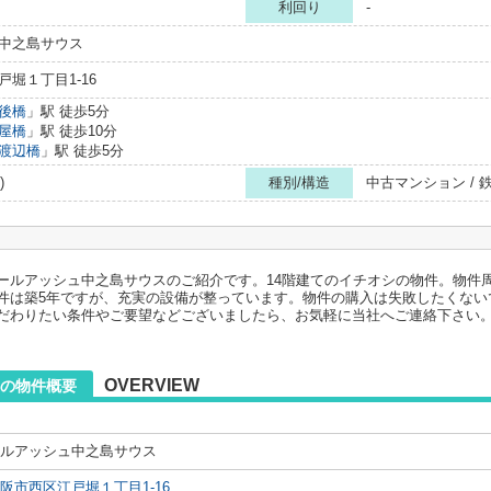
利回り
-
中之島サウス
堀１丁目1-16
後橋
」駅 徒歩5分
屋橋
」駅 徒歩10分
渡辺橋
」駅 徒歩5分
)
種別/構造
中古マンション /
ールアッシュ中之島サウスのご紹介です。14階建てのイチオシの物件。物件
件は築5年ですが、充実の設備が整っています。物件の購入は失敗したくない
だわりたい条件やご要望などございましたら、お気軽に当社へご連絡下さい
OVERVIEW
の物件概要
ルアッシュ中之島サウス
阪市西区江戸堀１丁目1-16