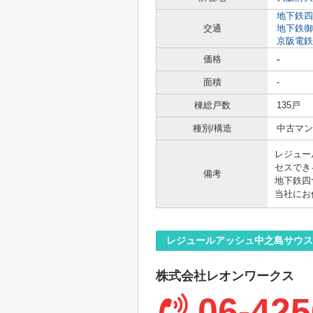
地下鉄四
交通
地下鉄御
京阪電鉄
価格
-
面積
-
棟総戸数
135戸
種別/構造
中古マン
レジュー
セスでき
備考
地下鉄四
当社にお
レジュールアッシュ中之島サウス
株式会社レオンワークス
06-425