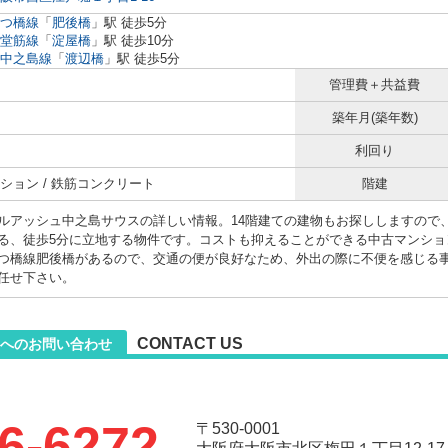
つ橋線
「
肥後橋
」駅 徒歩5分
堂筋線
「
淀屋橋
」駅 徒歩10分
中之島線
「
渡辺橋
」駅 徒歩5分
管理費＋共益費
築年月(築年数)
利回り
ション / 鉄筋コンクリート
階建
ルアッシュ中之島サウスの詳しい情報。14階建ての建物もお探ししますので
る、徒歩5分に立地する物件です。コストも抑えることができる中古マンショ
つ橋線肥後橋があるので、交通の便が良好なため、外出の際に不便を感じる
任せ下さい。
CONTACT US
へのお問い合わせ
6-6272
〒530-0001