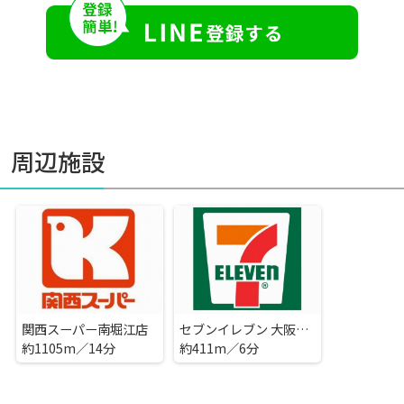
周辺施設
関西スーパー南堀江店
セブンイレブン 大阪千代崎2丁目店
約1105m／14分
約411m／6分