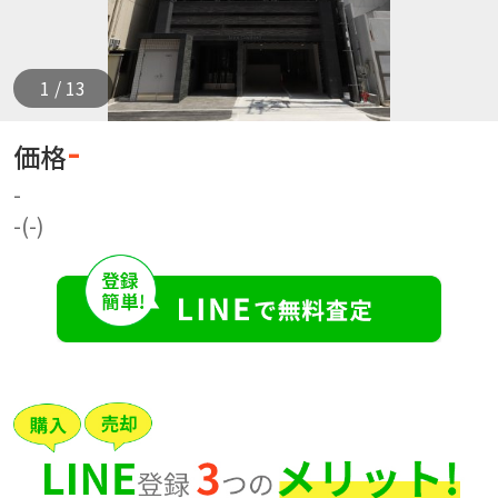
1 / 13
-
価格
-
-(-)