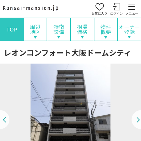
お気に入り
ログイン
メニュー
周辺
特徴
相場
物件
オーナー
TOP
地図
設備
価格
概要
登録
レオンコンフォート大阪ドームシティ