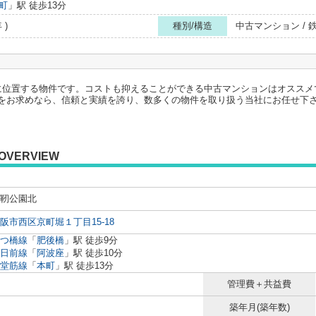
町
」駅 徒歩13分
 )
種別/構造
中古マンション /
に位置する物件です。コストも抑えることができる中古マンションはオススメ
をお求めなら、信頼と実績を誇り、数多くの物件を取り扱う当社にお任せ下
OVERVIEW
靭公園北
阪市西区京町堀１丁目15-18
つ橋線
「
肥後橋
」駅 徒歩9分
日前線
「
阿波座
」駅 徒歩10分
堂筋線
「
本町
」駅 徒歩13分
管理費＋共益費
築年月(築年数)