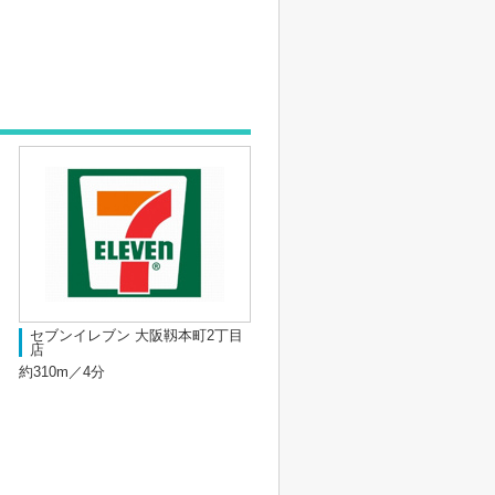
セブンイレブン 大阪靱本町2丁目
店
約310m／4分