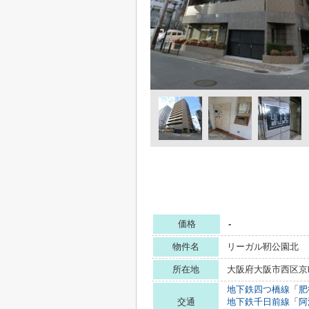
価格
-
物件名
リーガル靭公園北
所在地
大阪府大阪市西区京町
地下鉄四つ橋線
「
肥
交通
地下鉄千日前線
「
阿