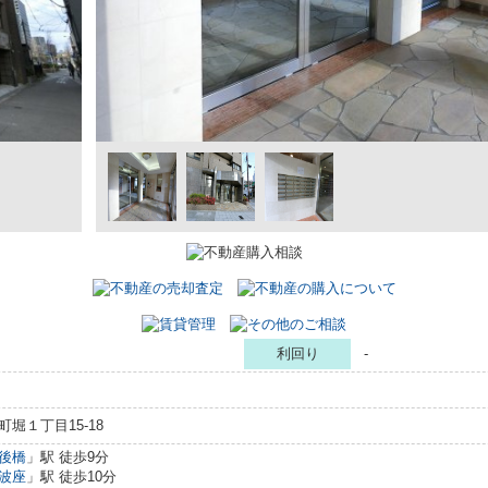
利回り
-
堀１丁目15-18
後橋
」駅 徒歩9分
波座
」駅 徒歩10分