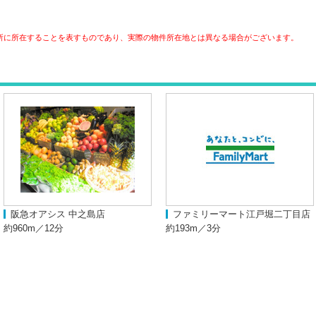
所に所在することを表すものであり、実際の物件所在地とは異なる場合がございます。
阪急オアシス 中之島店
ファミリーマート江戸堀二丁目店
約960m／12分
約193m／3分