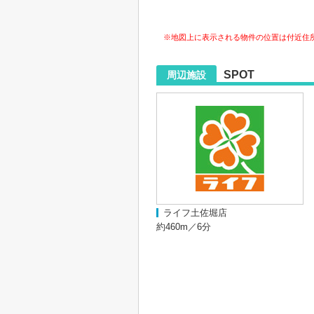
※地図上に表示される物件の位置は付近住
SPOT
周辺施設
ライフ土佐堀店
約460m／6分