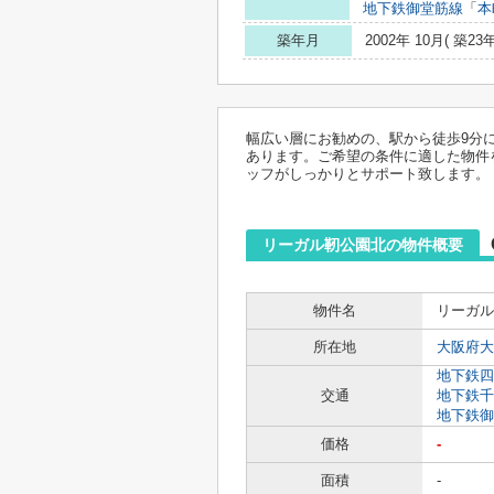
地下鉄御堂筋線
「
本
築年月
2002年 10月( 築23年
幅広い層にお勧めの、駅から徒歩9分
あります。ご希望の条件に適した物件
ッフがしっかりとサポート致します。
リーガル靭公園北の物件概要
物件名
リーガル
所在地
大阪府大
地下鉄四
交通
地下鉄千
地下鉄御
価格
-
面積
-