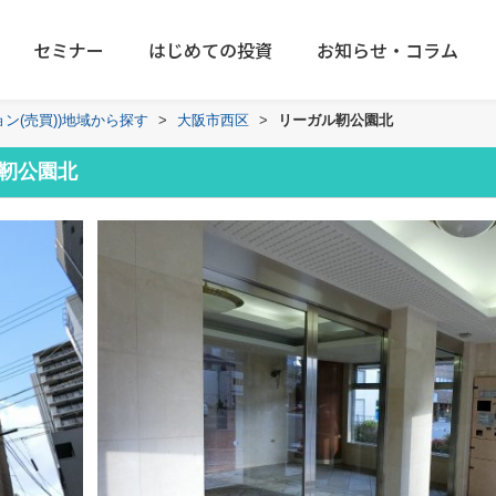
セミナー
はじめての投資
お知らせ・コラム
ョン(売買))地域から探す
>
大阪市西区
>
リーガル靭公園北
靭公園北