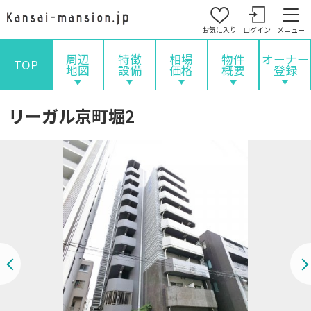
お気に入り
ログイン
メニュー
周辺
特徴
相場
物件
オーナー
TOP
地図
設備
価格
概要
登録
リーガル京町堀2