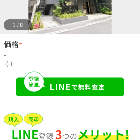
1 / 8
-
価格
-
-(-)