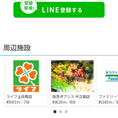
周辺施設
ライフ土佐堀店
阪急オアシス 中之島店
約501m／7分
約625m／8分
約165m／