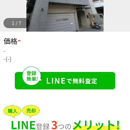
1 / 7
-
価格
-
-(-)