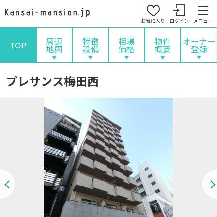
お気に入り
ログイン
メニュー
周辺
特徴
相場
物件
オーナー
TOP
地図
設備
価格
概要
登録
プレサンス梅田西