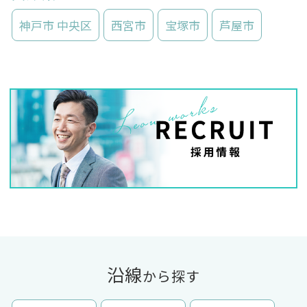
神戸市 中央区
西宮市
宝塚市
芦屋市
沿線
から探す