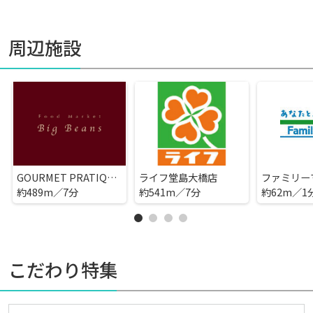
周辺施設
GOURMET PRATIQUE BIG BEANS ノース店
ライフ堂島大橋店
約489m／7分
約541m／7分
約62m／1
こだわり特集