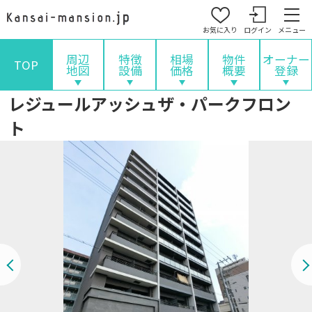
お気に入り
ログイン
メニュー
周辺
特徴
相場
物件
オーナー
TOP
地図
設備
価格
概要
登録
レジュールアッシュザ・パークフロン
ト