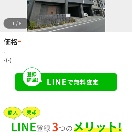
1 / 8
-
価格
-
-(-)