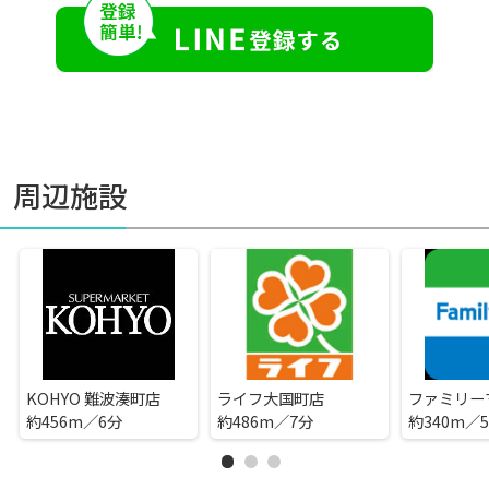
周辺施設
KOHYO 難波湊町店
ライフ大国町店
約456m／6分
約486m／7分
約340m／